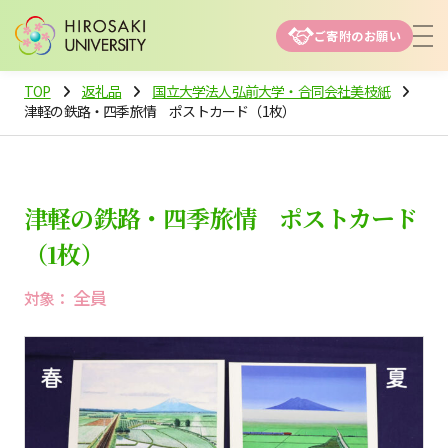
ご寄附のお願い
TOP
返礼品
国立大学法人弘前大学・合同会社美枝紙
津軽の鉄路・四季旅情 ポストカード（1枚）
津軽の鉄路・四季旅情 ポストカード
（1枚）
全員
対象：