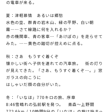
の電車が来る。
夏：津軽慕情 あるいは郷愁
水色の空、群青の岩木山、緑の平野、白い朝
霧……さて線路に何を入れるか？
赤の機関車、青の客車…「あけぼの」を走らせて
みた。……黄色の踏切が控えめに点る。
秋：さあ もうすぐ着くぞ
懐かしい街へ子供を連れての汽車旅。 街の灯り
が見えてきた。「さあ、もうすぐ着くぞ…。」窓
ガラスの向こうに
はしゃいだ顔の自分がいた。
冬：「いなほ」770キロの旅、序章
8:46雪晴れの弘前駅を発つ。 青森〜上野間
772.6km / 10時間9分の「いなほ」の旅は始まっ