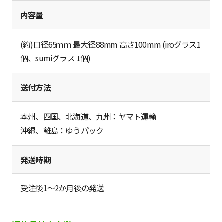
内容量
(約)口径65ｍｍ 最大径88mm 高さ100mm (iroグラス1
個、sumiグラス 1個)
送付方法
本州、四国、北海道、九州：ヤマト運輸
沖縄、離島：ゆうパック
発送時期
受注後1～2か月後の発送